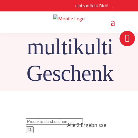
nini san liebt Dich!
multikulti
Geschenk
Search
Alle 2 Ergebnisse
for: