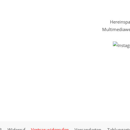
Hereinspaz
Multimediawel
B
Widerruf
Vertrag widerrufen
Versandarten
Zahlungart