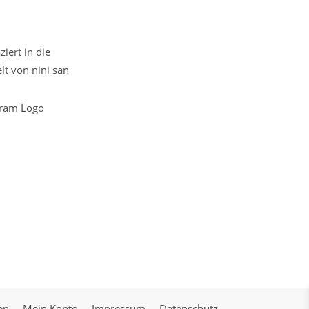
iert in die
t von nini san
en
Mein Konto
Impressum
Datenschutz