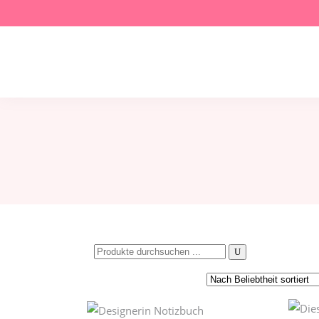
Search
for: