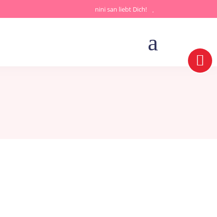
nini san liebt Dich!
theit