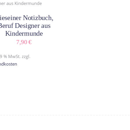
sortie
In den Warenkorb
ieseiner Notizbuch,
Beruf Designer aus
Kindermunde
7,90
€
19 % MwSt.
zzgl.
ndkosten