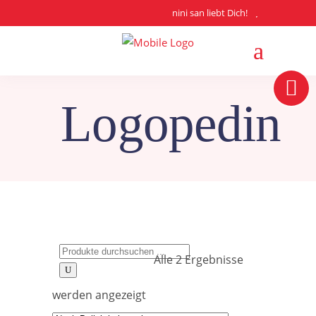
nini san liebt Dich!
Logopedin
Search
Alle 2 Ergebnisse
for:
Nach
werden angezeigt