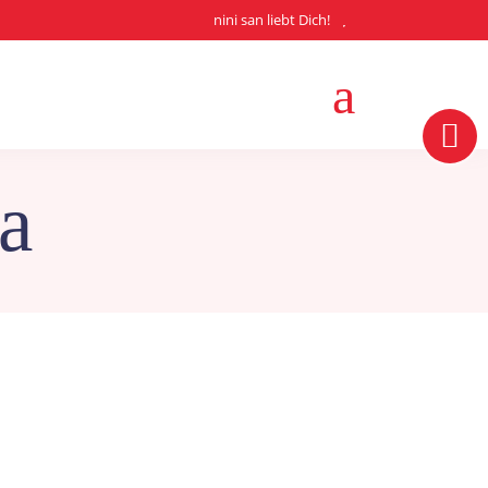
nini san liebt Dich!
a