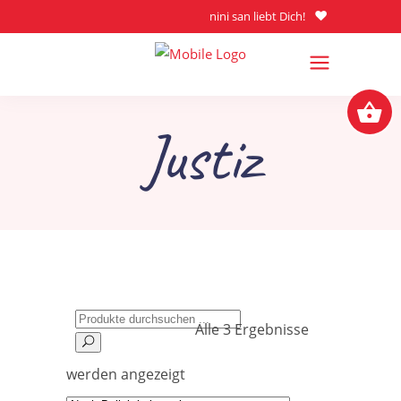
nini san liebt Dich!
Justiz
Search
Alle 3 Ergebnisse
for:
Nach
werden angezeigt