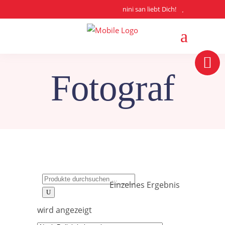
nini san liebt Dich!
Fotograf
Search
Einzelnes Ergebnis
for:
wird angezeigt