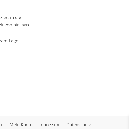
iert in die
t von nini san
en
Mein Konto
Impressum
Datenschutz