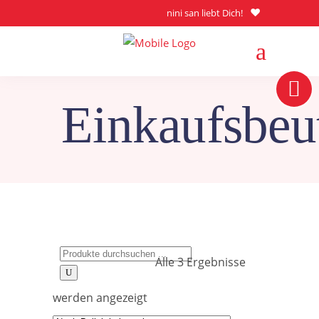
nini san liebt Dich!
Einkaufsbeu
Search
Alle 3 Ergebnisse
for:
Nach
werden angezeigt