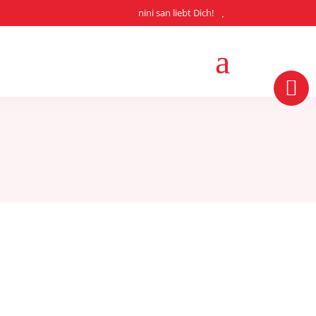
nini san liebt Dich!
theit