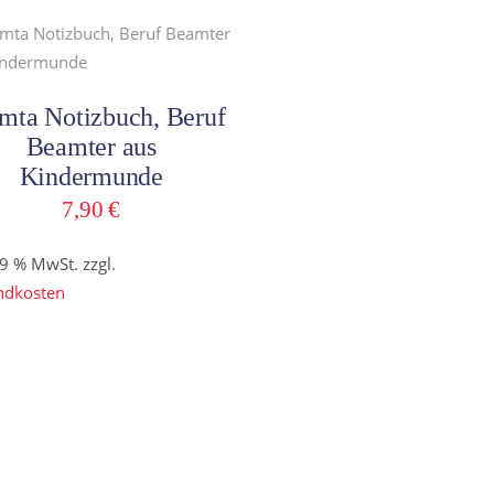
sortie
In den Warenkorb
mta Notizbuch, Beruf
Beamter aus
Kindermunde
7,90
€
19 % MwSt.
zzgl.
ndkosten