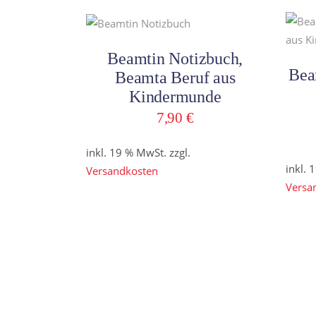
In den Warenkorb
Beamtin Notizbuch,
Bea
Beamta Beruf aus
Kindermunde
7,90
€
inkl. 19 % MwSt.
zzgl.
inkl. 
Versandkosten
Versa