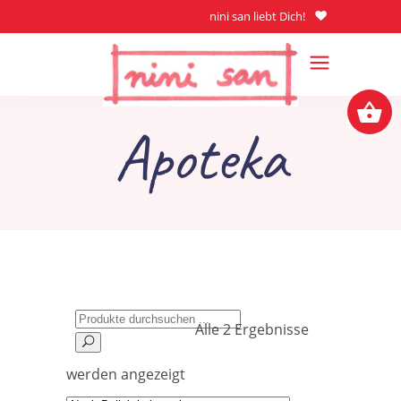
nini san liebt Dich!
Apoteka
Search
Alle 2 Ergebnisse
for:
Nach
werden angezeigt