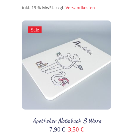
inkl. 19 % MwSt.
zzgl.
Versandkosten
Sale
In den Warenkorb
Apotheker Notizbuch B Ware
Ursprünglicher
Aktueller
7,90
€
3,50
€