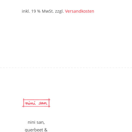
Preis
Preis
war:
ist:
inkl. 19 % MwSt.
zzgl.
Versandkosten
7,90 €
3,50 €.
nini san,
querbeet &